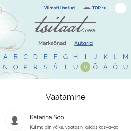
Viimati lisatud
TOP 10
Märksõnad
Autorid
A
B
C
D
E
F
G
H
I
J
K
L
M
N
O
P
R
S
Š
T
U
V
Õ
Ä
Ö
Ü
Vaatamine
Tsitaadid teemal
vaatamine
Katarina Soo
Kui ma olin väike, vaatasin, kuidas kasvavad