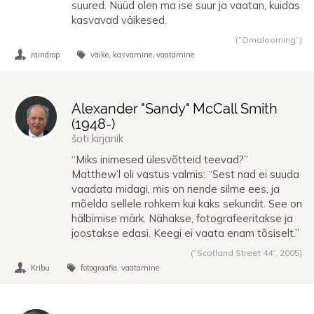
suured. Nüüd olen ma ise suur ja vaatan, kuidas
kasvavad väikesed.
(“Omalooming”)
raindrop
väike
kasvamine
vaatamine
Alexander "Sandy" McCall Smith
(
1948
-)
šoti kirjanik
“Miks inimesed ülesvõtteid teevad?”
Matthew’l oli vastus valmis: “Sest nad ei suuda
vaadata midagi, mis on nende silme ees, ja
mõelda sellele rohkem kui kaks sekundit. See on
hälbimise märk. Nähakse, fotografeeritakse ja
joostakse edasi. Keegi ei vaata enam tõsiselt.”
(“Scotland Street 44”,
2005
)
Kribu
fotograafia
vaatamine