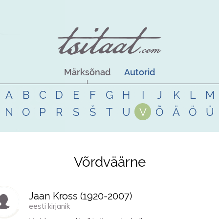
Märksõnad
Autorid
A
B
C
D
E
F
G
H
I
J
K
L
M
N
O
P
R
S
Š
T
U
V
Õ
Ä
Ö
Ü
Võrdväärne
Jaan Kross (
1920
-
2007
)
eesti kirjanik