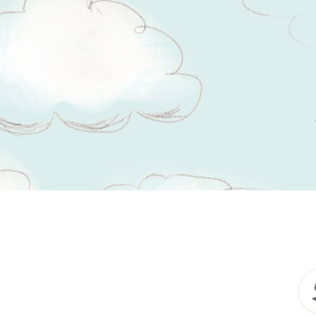
Tsitaadid teemal
võrdväärne