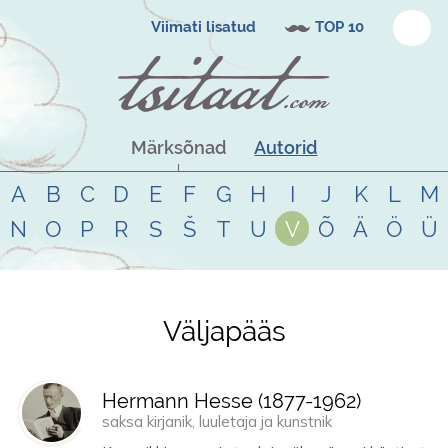
Viimati lisatud
TOP 10
Märksõnad
Autorid
A
B
C
D
E
F
G
H
I
J
K
L
M
N
O
P
R
S
Š
T
U
V
Õ
Ä
Ö
Ü
Väljapääs
Tsitaadid teemal
väljapääs
Hermann Hesse (
1877
-
1962
)
saksa kirjanik, luuletaja ja kunstnik