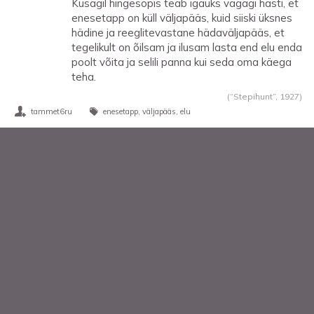
Kusagil hingesopis teab igaüks vägagi hästi, et
enesetapp on küll väljapääs, kuid siiski üksnes
hädine ja reeglitevastane hädaväljapääs, et
tegelikult on õilsam ja ilusam lasta end elu enda
poolt võita ja selili panna kui seda oma käega
teha.
(“Stepihunt”,
1927
)
tammet6ru
enesetapp
väljapääs
elu