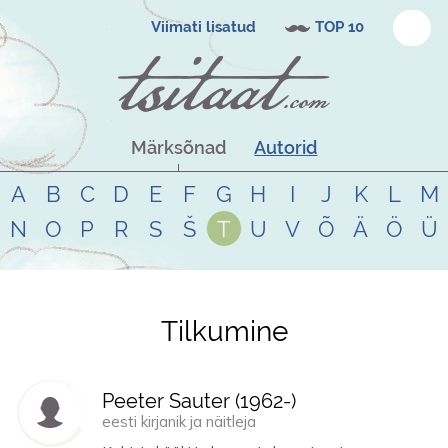
Viimati lisatud
TOP 10
Märksõnad
Autorid
A
B
C
D
E
F
G
H
I
J
K
L
M
N
O
P
R
S
Š
T
U
V
Õ
Ä
Ö
Ü
Tilkumine
Tsitaadid teemal
tilkumine
Peeter Sauter (
1962
-)
eesti kirjanik ja näitleja