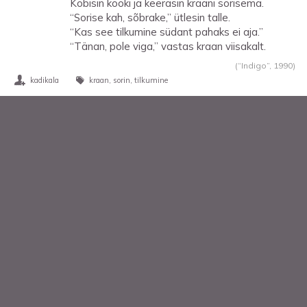
Kobisin kööki ja keerasin kraani sorisema.
“Sorise kah, sõbrake,” ütlesin talle.
“Kas see tilkumine südant pahaks ei aja.”
“Tänan, pole viga,” vastas kraan viisakalt.
(“Indigo”,
1990
)
kadikala
kraan
sorin
tilkumine