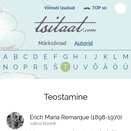
Viimati lisatud
TOP 10
Märksõnad
Autorid
A
B
C
D
E
F
G
H
I
J
K
L
M
N
O
P
R
S
Š
T
U
V
Õ
Ä
Ö
Ü
Teostamine
Tsitaadid teemal
teostamine
Erich Maria Remarque (
1898
-
1970
)
saksa kirjanik