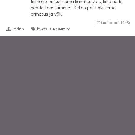
Inimene on suur oma kavatsustes, kuid nõrk
nende teostamises. Selles peitubki tema
armetus ja võlu.
(“Triumfikaar”,
1946
)
melian
kavatsus
teostamine