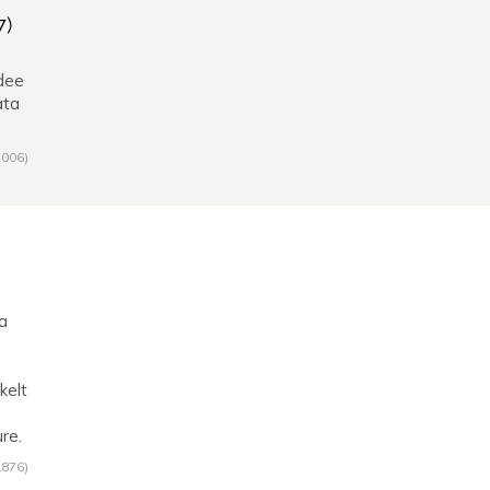
7
)
dee
ata
2006
)
sa
kelt
re.
1876
)