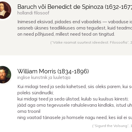
Baruch või Benedict de Spinoza (
1632
-
167
hollandi filosoof
Inimesed eksivad, pidades end vabadeks — vabaduse i
seisneb üksnes teadlikkuses oma tegudest, kuid teadm
on need põhjused, millest need teod on tingitud.
(“Väike raamat suurtest ideedest: Filosoofia”,
William Morris (
1834
-
1896
)
inglise kunstnik ja luuletaja
Kui midagi teed ja seda kahetsed, siis oleks parem, kui 
poleks sündinudki;
kui midagi teed ja seda ülistad, kulub su kuulsus kiiresti;
jääd aga oma tegevusele rahulolevana kindlaks, istud uh
oma troonil
ning vaatad tänasele ja homsele nagu need, kes iial ei su
(“Sigurd the Volsung”,