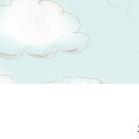
Tsitaadid teemal
tegu