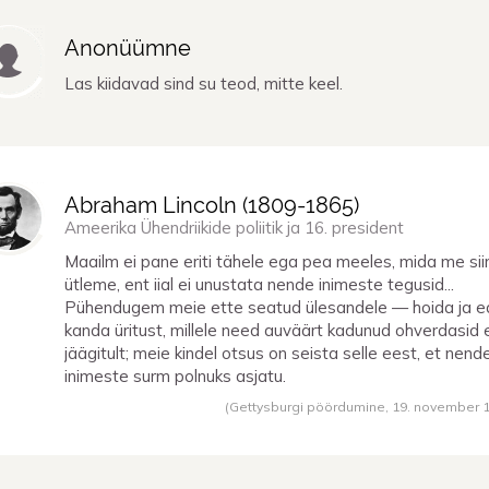
Anonüümne
Las kiidavad sind su teod, mitte keel.
Abraham Lincoln (
1809
-
1865
)
Ameerika Ühendriikide poliitik ja 16. president
Maailm ei pane eriti tähele ega pea meeles, mida me sii
ütleme, ent iial ei unustata nende inimeste tegusid...
Pühendugem meie ette seatud ülesandele — hoida ja e
kanda üritust, millele need auväärt kadunud ohverdasid 
jäägitult; meie kindel otsus on seista selle eest, et nend
inimeste surm polnuks asjatu.
(Gettysburgi pöördumine,
19. november 