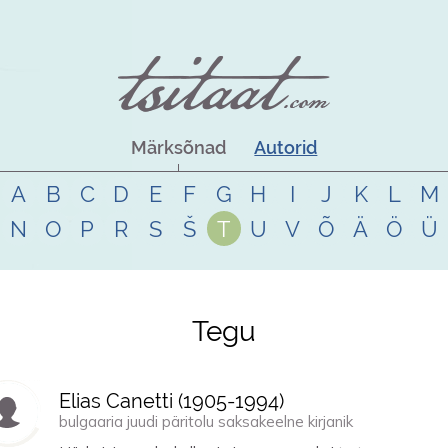
Märksõnad
Autorid
A
B
C
D
E
F
G
H
I
J
K
L
M
N
O
P
R
S
Š
T
U
V
Õ
Ä
Ö
Ü
Tegu
Elias Canetti (
1905
-
1994
)
bulgaaria juudi päritolu saksakeelne kirjanik