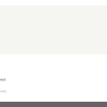
sest
.net)