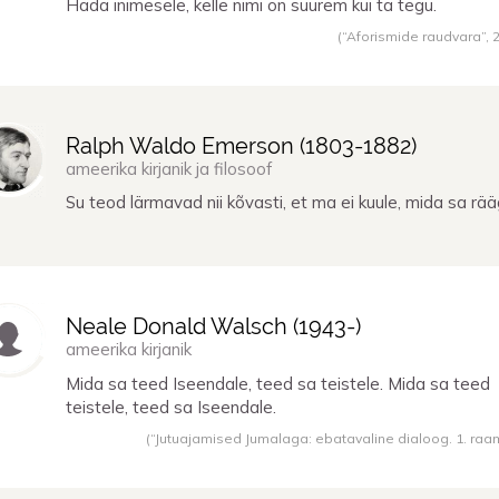
Häda inimesele, kelle nimi on suurem kui ta tegu.
(“Aforismide raudvara”,
Ralph Waldo Emerson (
1803
-
1882
)
ameerika kirjanik ja filosoof
Su teod lärmavad nii kõvasti, et ma ei kuule, mida sa rää
Neale Donald Walsch (
1943
-)
ameerika kirjanik
Mida sa teed Iseendale, teed sa teistele. Mida sa teed
teistele, teed sa Iseendale.
(“Jutuajamised Jumalaga: ebatavaline dialoog. 1. raa