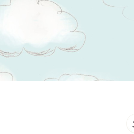
Tsitaadid teemal
teel olemine