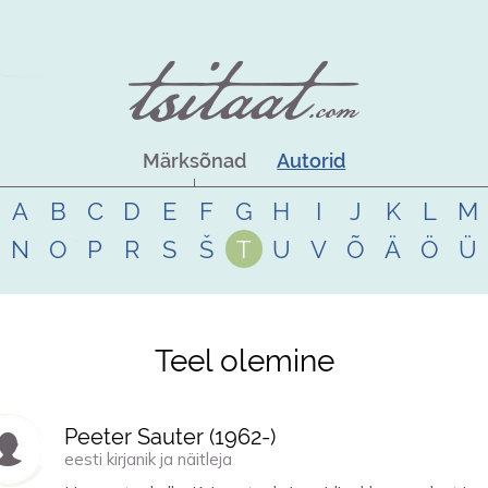
Märksõnad
Autorid
A
B
C
D
E
F
G
H
I
J
K
L
M
N
O
P
R
S
Š
T
U
V
Õ
Ä
Ö
Ü
Teel olemine
Peeter Sauter (
1962
-)
eesti kirjanik ja näitleja