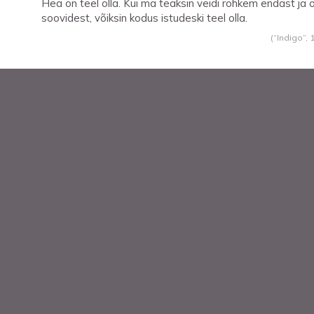
Hea on teel olla. Kui ma teaksin veidi rohkem endast ja
soovidest, võiksin kodus istudeski teel olla.
(“Indigo”,