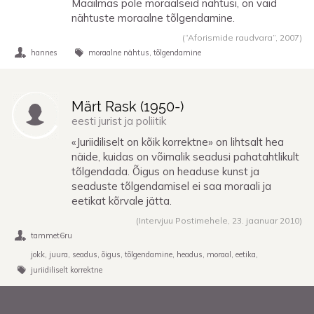
Maailmas pole moraalseid nähtusi, on vaid
nähtuste moraalne tõlgendamine.
(“Aforismide raudvara”,
2007
)
hannes
moraalne nähtus
tõlgendamine
Märt Rask (
1950
-)
eesti jurist ja poliitik
«Juriidiliselt on kõik korrektne» on lihtsalt hea
näide, kuidas on võimalik seadusi pahatahtlikult
tõlgendada. Õigus on headuse kunst ja
seaduste tõlgendamisel ei saa moraali ja
eetikat kõrvale jätta.
(Intervjuu Postimehele,
23. jaanuar 2010
)
tammet6ru
jokk
juura
seadus
õigus
tõlgendamine
headus
moraal
eetika
juriidiliselt korrektne