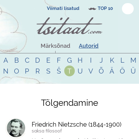
Viimati lisatud
TOP 10
Märksõnad
Autorid
A
B
C
D
E
F
G
H
I
J
K
L
M
N
O
P
R
S
Š
T
U
V
Õ
Ä
Ö
Ü
Tõlgendamine
Tsitaadid teemal
tõlgendamine
Friedrich Nietzsche (
1844
-
1900
)
saksa filosoof