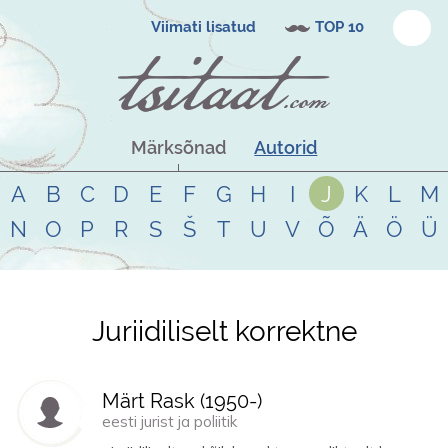
Viimati lisatud
TOP 10
Märksõnad
Autorid
A
B
C
D
E
F
G
H
I
J
K
L
M
N
O
P
R
S
Š
T
U
V
Õ
Ä
Ö
Ü
Juriidiliselt korrektne
Tsitaadid teemal
juriidiliselt
korrektne
Märt Rask (
1950
-)
eesti jurist ja poliitik