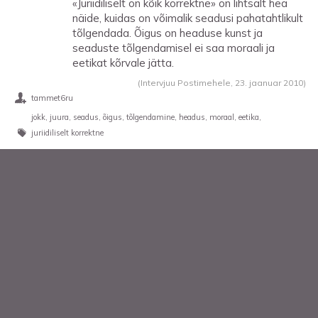
«Juriidiliselt on kõik korrektne» on lihtsalt hea
näide, kuidas on võimalik seadusi pahatahtlikult
tõlgendada. Õigus on headuse kunst ja
seaduste tõlgendamisel ei saa moraali ja
eetikat kõrvale jätta.
(Intervjuu Postimehele,
23. jaanuar 2010
)
tammet6ru
jokk
juura
seadus
õigus
tõlgendamine
headus
moraal
eetika
juriidiliselt korrektne