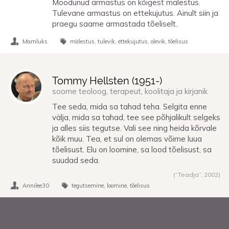
Möödunud armastus on kõigest mälestus.
Tulevane armastus on ettekujutus. Ainult siin ja
praegu saame armastada tõeliselt.
Mamluks
mälestus
tulevik
ettekujutus
olevik
tõelisus
Tommy Hellsten (
1951
-)
soome teoloog, terapeut, koolitaja ja kirjanik
Tee seda, mida sa tahad teha. Selgita enne
välja, mida sa tahad, tee see põhjalikult selgeks
ja alles siis tegutse. Vali see ning heida kõrvale
kõik muu. Tea, et sul on olemas võime luua
tõelisust. Elu on loomine, sa lood tõelisust, sa
suudad seda.
(“Teadja”,
2002
)
Annilee30
tegutsemine
loomine
tõelisus