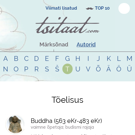
Viimati lisatud
TOP 10
Märksõnad
Autorid
A
B
C
D
E
F
G
H
I
J
K
L
M
N
O
P
R
S
Š
T
U
V
Õ
Ä
Ö
Ü
Tõelisus
Tsitaadid teemal
tõelisus
Buddha (
563 eKr
-
483 eKr
)
vaimne õpetaja; budismi rajaja