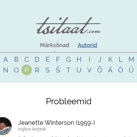
Märksõnad
Autorid
A
B
C
D
E
F
G
H
I
J
K
L
M
N
O
P
R
S
Š
T
U
V
Õ
Ä
Ö
Ü
Probleemid
Jeanette Winterson (
1959
-)
inglise kirjanik