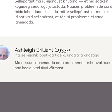
Sellepärast ma ilukirjandust kirjutangi — et ma saaksin
koguaeg seda lugu jutustada. Naasen probleemide juurd
mida lahendada ei suuda, mitte sellepärast, et ma oleks
idioot vaid sellepärast, et tõelisi probleeme ei saagi
lahendada.
Ashleigh Brilliant (
1933
-)
inglise kirjanik, postkaartide kujundaja ja kirjastaja
Ma ei suuda lahendada oma probleeme ükshaaval, kuna
nad keelduvad rivvi võtmast.