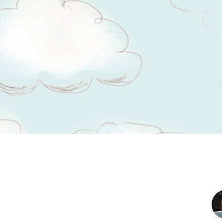
Tsitaadid teemal
probleemid