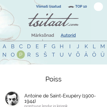
Viimati lisatud
TOP 10
Märksõnad
Autorid
A
B
C
D
E
F
G
H
I
J
K
L
M
N
O
P
R
S
Š
T
U
V
Õ
Ä
Ö
Ü
Poiss
Tsitaadid teemal
poiss
Antoine de Saint-Exupéry (
1900
-
1944
)
prantsuse lendur ja kirjanik