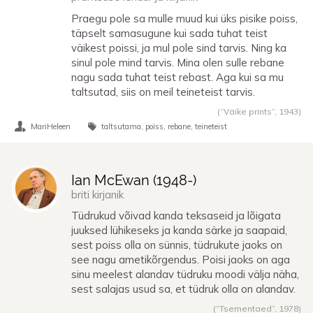
Praegu pole sa mulle muud kui üks pisike poiss,
täpselt samasugune kui sada tuhat teist
väikest poissi, ja mul pole sind tarvis. Ning ka
sinul pole mind tarvis. Mina olen sulle rebane
nagu sada tuhat teist rebast. Aga kui sa mu
taltsutad, siis on meil teineteist tarvis.
(“Väike prints”,
1943
)
MariHeleen
taltsutama
poiss
rebane
teineteist
Ian McEwan (
1948
-)
briti kirjanik
Tüdrukud võivad kanda teksaseid ja lõigata
juuksed lühikeseks ja kanda särke ja saapaid,
sest poiss olla on sünnis, tüdrukute jaoks on
see nagu ametikõrgendus. Poisi jaoks on aga
sinu meelest alandav tüdruku moodi välja näha,
sest salajas usud sa, et tüdruk olla on alandav.
(“Tsementaed”,
1978
)