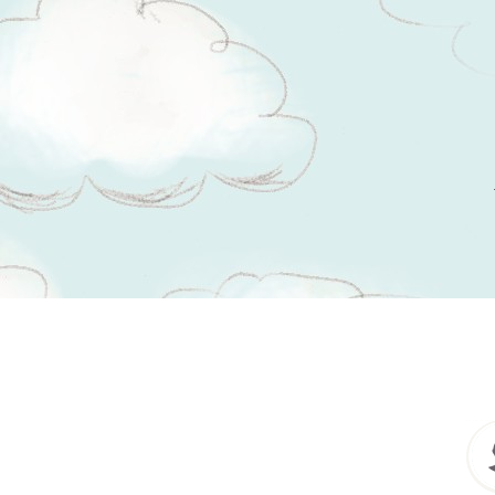
Tsitaadid teemal
päästmine