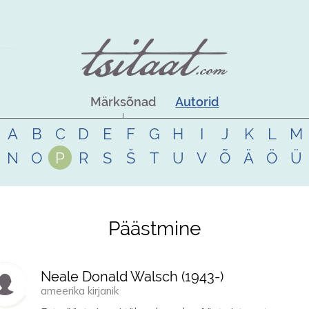
Märksõnad
Autorid
A
B
C
D
E
F
G
H
I
J
K
L
M
N
O
P
R
S
Š
T
U
V
Õ
Ä
Ö
Ü
Päästmine
Neale Donald Walsch (
1943
-)
ameerika kirjanik