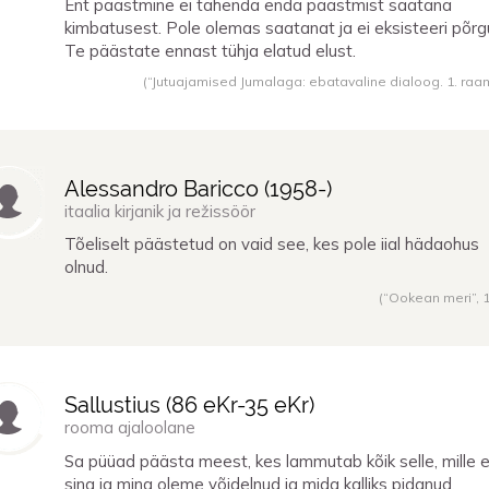
Ent päästmine ei tähenda enda päästmist saatana
kimbatusest. Pole olemas saatanat ja ei eksisteeri põrg
Te päästate ennast tühja elatud elust.
(“Jutuajamised Jumalaga: ebatavaline dialoog. 1. raa
Alessandro Baricco (
1958
-)
itaalia kirjanik ja režissöör
Tõeliselt päästetud on vaid see, kes pole iial hädaohus
olnud.
(“Ookean meri”,
Sallustius (
86 eKr
-
35 eKr
)
rooma ajaloolane
Sa püüad päästa meest, kes lammutab kõik selle, mille 
sina ja mina oleme võidelnud ja mida kalliks pidanud.