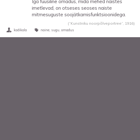
Iga füüsiline omadus, mida mehed naistes
imetlevad, on otseses seoses naiste
mitmesuguste soojätkamisfunktsioonidega.
(“Kunstniku noorpõlveportree”,
1916
)
kadikala
naine
sugu
omadus