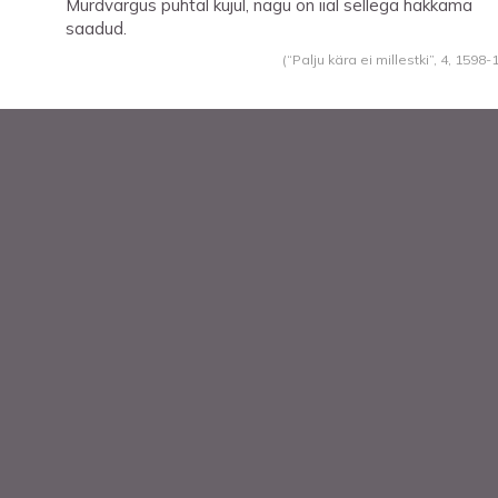
Murdvargus puhtal kujul, nagu on iial sellega hakkama
saadud.
(“Palju kära ei millestki”, 4,
1598
-