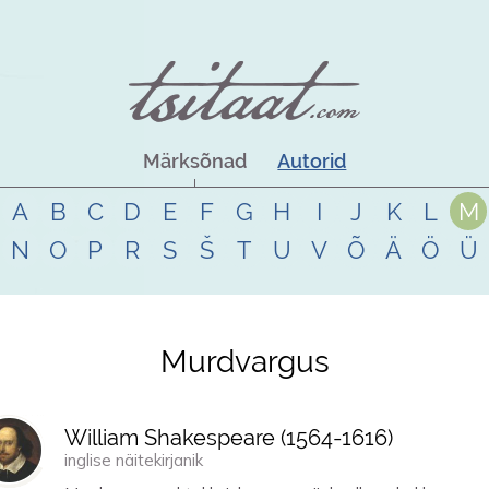
Märksõnad
Autorid
A
B
C
D
E
F
G
H
I
J
K
L
M
N
O
P
R
S
Š
T
U
V
Õ
Ä
Ö
Ü
Murdvargus
William Shakespeare (
1564
-
1616
)
inglise näitekirjanik