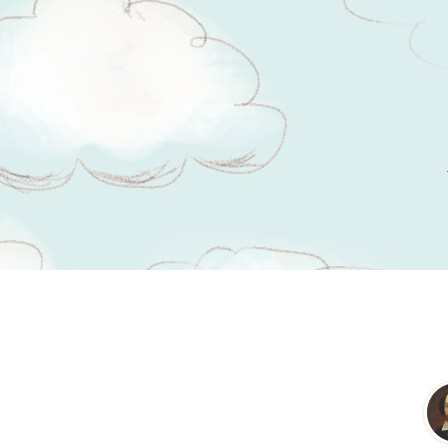
Tsitaadid teemal
murdvargus