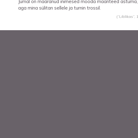
Jumal on määranud inimesed mööda maanteed astuma,
aga mina sülitan sellele ja turnin trossil.
(“Liblikas”,