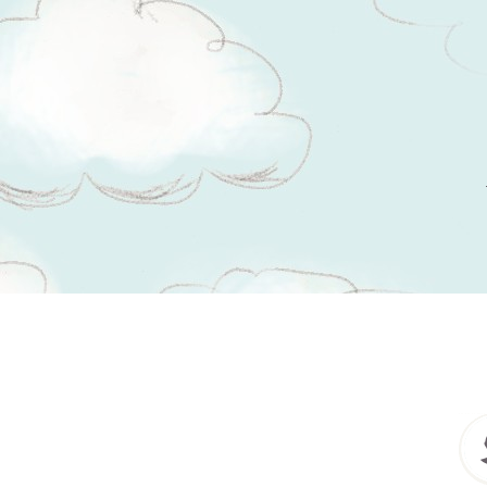
Tsitaadid teemal
maantee