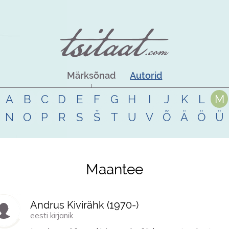
Märksõnad
Autorid
A
B
C
D
E
F
G
H
I
J
K
L
M
N
O
P
R
S
Š
T
U
V
Õ
Ä
Ö
Ü
Maantee
Andrus Kivirähk (
1970
-)
eesti kirjanik