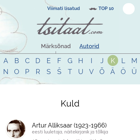
Viimati lisatud
TOP 10
Märksõnad
Autorid
A
B
C
D
E
F
G
H
I
J
K
L
M
N
O
P
R
S
Š
T
U
V
Õ
Ä
Ö
Ü
Kuld
Tsitaadid teemal
kuld
Artur Alliksaar (
1923
-
1966
)
eesti luuletaja, näitekirjanik ja tõlkija