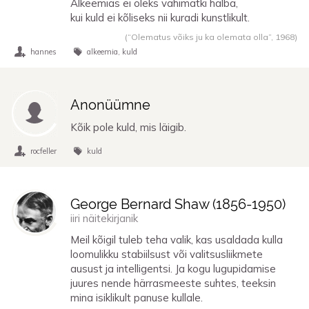
Alkeemias ei oleks vähimatki halba,
kui kuld ei kõliseks nii kuradi kunstlikult.
(“Olematus võiks ju ka olemata olla”,
1968
)
hannes
alkeemia
kuld
Anonüümne
Kõik pole kuld, mis läigib.
rocfeller
kuld
George Bernard Shaw (
1856
-
1950
)
iiri näitekirjanik
Meil kõigil tuleb teha valik, kas usaldada kulla
loomulikku stabiilsust või valitsusliikmete
ausust ja intelligentsi. Ja kogu lugupidamise
juures nende härrasmeeste suhtes, teeksin
mina isiklikult panuse kullale.