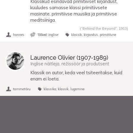
Klassikud esindavad primitiivset kirjandust,
kuuludes samasse klassi primitiivsete
masinate, primitiivse muusika ja primitiivse
meditsiiniga.
(“Behind the Beyond”,
1913
)
hannes
Tõlked:
inglise
klassik
kirjandus
primitiivne
Laurence Olivier (
1907
-
1989
)
Inglise näitleja, režissöör ja produtsent
Klassik on autor, keda veel tsiteeritakse, kuid
enam ei loeta.
tammet6ru
klassika
klassik
lugemine