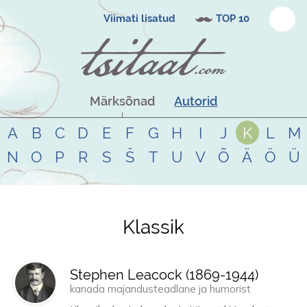
Viimati lisatud
TOP 10
Märksõnad
Autorid
A
B
C
D
E
F
G
H
I
J
K
L
M
N
O
P
R
S
Š
T
U
V
Õ
Ä
Ö
Ü
Klassik
Tsitaadid teemal
klassik
Stephen Leacock (
1869
-
1944
)
kanada majandusteadlane ja humorist