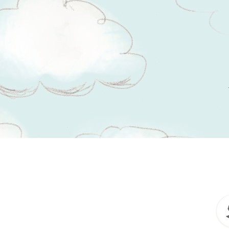
Tsitaadid teemal
kindlus