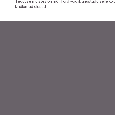
Teaduse mõistes on mõnikord vajalik unustada selle kõi
kindlamad alused.