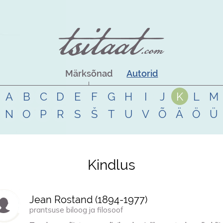
Märksõnad
Autorid
A
B
C
D
E
F
G
H
I
J
K
L
M
N
O
P
R
S
Š
T
U
V
Õ
Ä
Ö
Ü
Kindlus
Jean Rostand (
1894
-
1977
)
prantsuse biloog ja filosoof