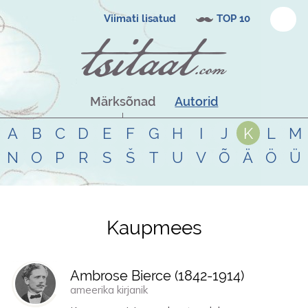
Viimati lisatud
TOP 10
Märksõnad
Autorid
A
B
C
D
E
F
G
H
I
J
K
L
M
N
O
P
R
S
Š
T
U
V
Õ
Ä
Ö
Ü
Kaupmees
Tsitaadid teemal
kaupmees
Ambrose Bierce (
1842
-
1914
)
ameerika kirjanik