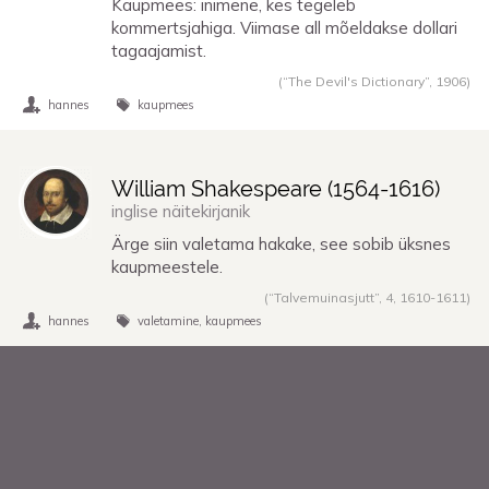
Kaupmees: inimene, kes tegeleb
kommertsjahiga. Viimase all mõeldakse dollari
tagaajamist.
(“The Devil's Dictionary”,
1906
)
hannes
kaupmees
William Shakespeare (
1564
-
1616
)
inglise näitekirjanik
Ärge siin valetama hakake, see sobib üksnes
kaupmeestele.
(“Talvemuinasjutt”, 4,
1610
-
1611
)
hannes
valetamine
kaupmees