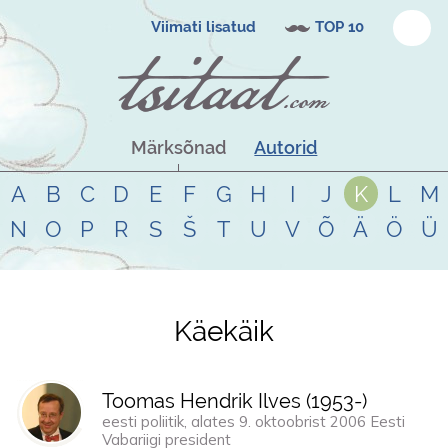
Viimati lisatud
TOP 10
Märksõnad
Autorid
A
B
C
D
E
F
G
H
I
J
K
L
M
N
O
P
R
S
Š
T
U
V
Õ
Ä
Ö
Ü
Käekäik
Tsitaadid teemal
käekäik
Toomas Hendrik Ilves (
1953
-)
eesti poliitik, alates 9. oktoobrist 2006 Eesti
Vabariigi president