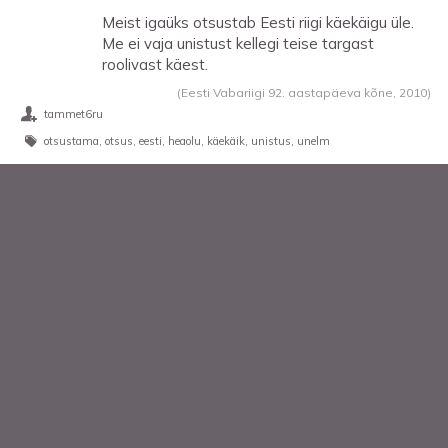
Meist igaüks otsustab Eesti riigi käekäigu üle.
Me ei vaja unistust kellegi teise targast
roolivast käest.
(Eesti Vabariigi 92. aastapäeva kõne,
2010
)
tammet6ru
otsustama
otsus
eesti
heaolu
käekäik
unistus
unelm