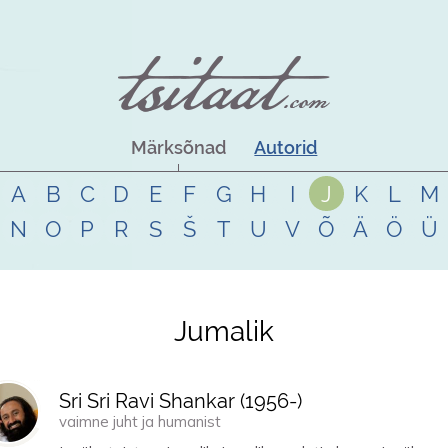
Märksõnad
Autorid
A
B
C
D
E
F
G
H
I
J
K
L
M
N
O
P
R
S
Š
T
U
V
Õ
Ä
Ö
Ü
Jumalik
Sri Sri Ravi Shankar (
1956
-)
vaimne juht ja humanist