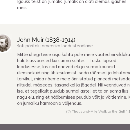
Igaüks teist on Jumalik. Jumalik on alati olemas igaühes
meis.
John Muir (
1838
-
1914
)
šoti päritolu ameerika loodusteadlane
Mitte ühegi teise asja kohta pole meie vaated nii vildaka
haletsusväärsed kui surma suhtes... Laske lapsed
loodusesse, las nad näevad elu ja surma kauneid
üleminekuid ning ühtesulamist, seda rõõmsat ja lahutam
tervikut, mida näeme meie õnnistatud planeedi metsade
niitudel, mägedes, tasandikel ja jõgedel. Nii veenduvad 
ise, et tegelikult puudub surmal astel, et ta on sama ilus
nagu elu, ning et hääbumises puudub võit ja võitlemine. 
on jumaliku harmoonia väljendus.
(“A Thousand-Mile Walk to the Gulf”,