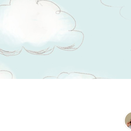
Tsitaadid teemal
jumalik