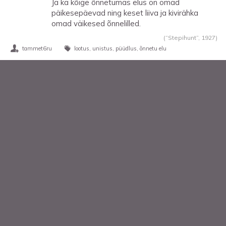
Ja ka kõige õnnetumas elus on omad
päikesepäevad ning keset liiva ja kivirähka
omad väikesed õnnelilled.
(“Stepihunt”,
1927
)
tammet6ru
lootus
unistus
püüdlus
õnnetu elu