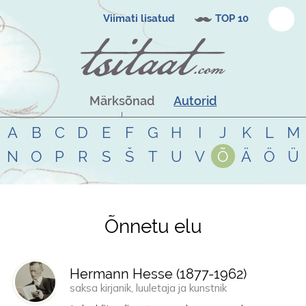
Viimati lisatud
TOP 10
Märksõnad
Autorid
A
B
C
D
E
F
G
H
I
J
K
L
M
N
O
P
R
S
Š
T
U
V
Õ
Ä
Ö
Ü
Õnnetu elu
Tsitaadid teemal
õnnetu elu
Hermann Hesse (
1877
-
1962
)
saksa kirjanik, luuletaja ja kunstnik