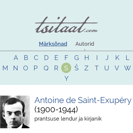
Märksõnad
Autorid
A
B
C
D
E
F
G
H
I
J
K
L
M
N
O
P
Q
R
S
Š
Z
T
U
V
W
Y
Antoine de Saint-Exupéry
1900
-
1944
prantsuse lendur ja kirjanik