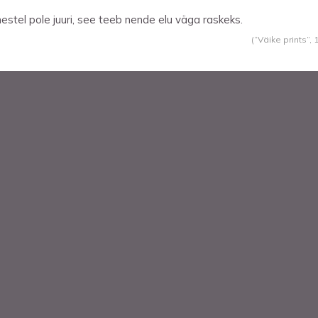
mestel pole juuri, see teeb nende elu väga raskeks.
(“Väike prints”,