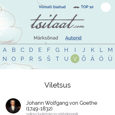
Viimati lisatud
TOP 10
Märksõnad
Autorid
A
B
C
D
E
F
G
H
I
J
K
L
M
N
O
P
R
S
Š
T
U
V
Õ
Ä
Ö
Ü
Viletsus
Tsitaadid teemal
viletsus
Johann Wolfgang von Goethe
(
1749
-
1832
)
saksa luuletaja ja näitekirjanik