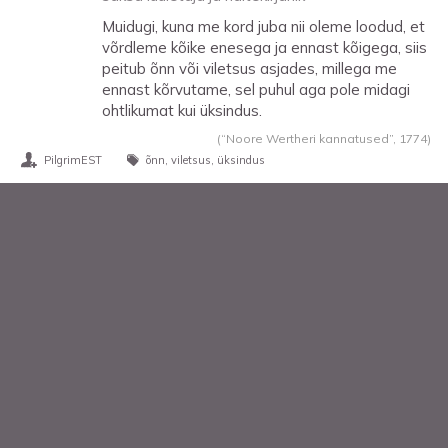
Muidugi, kuna me kord juba nii oleme loodud, et
võrdleme kõike enesega ja ennast kõigega, siis
peitub õnn või viletsus asjades, millega me
ennast kõrvutame, sel puhul aga pole midagi
ohtlikumat kui üksindus.
(“Noore Wertheri kannatused”,
1774
)
PilgrimEST
õnn
viletsus
üksindus