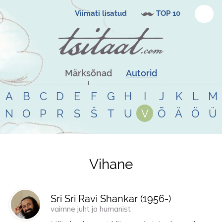
Viimati lisatud
TOP 10
Märksõnad
Autorid
A
B
C
D
E
F
G
H
I
J
K
L
M
N
O
P
R
S
Š
T
U
V
Õ
Ä
Ö
Ü
Vihane
Tsitaadid teemal
vihane
Sri Sri Ravi Shankar (
1956
-)
vaimne juht ja humanist