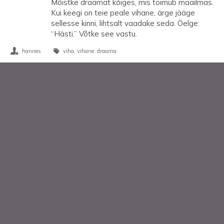
Mõistke draamat kõiges, mis toimub maailmas.
Kui keegi on teie peale vihane, ärge jääge
sellesse kinni, lihtsalt vaadake seda. Öelge:
“Hästi.” Võtke see vastu.
hannes
viha
vihane
draama