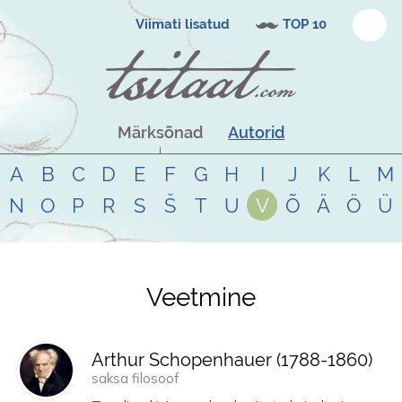
Viimati lisatud
TOP 10
Märksõnad
Autorid
A
B
C
D
E
F
G
H
I
J
K
L
M
N
O
P
R
S
Š
T
U
V
Õ
Ä
Ö
Ü
Veetmine
Tsitaadid teemal
veetmine
Arthur Schopenhauer (
1788
-
1860
)
saksa filosoof