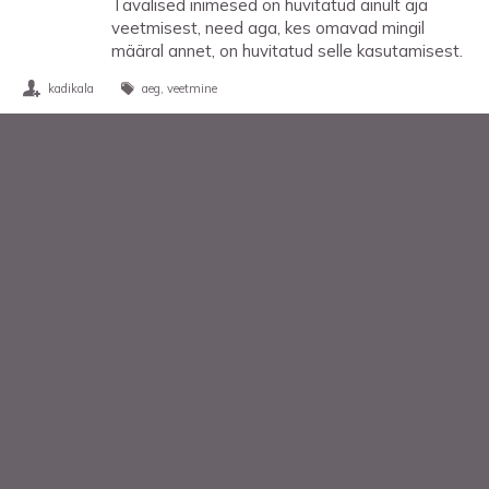
Tavalised inimesed on huvitatud ainult aja
veetmisest, need aga, kes omavad mingil
määral annet, on huvitatud selle kasutamisest.
kadikala
aeg
veetmine