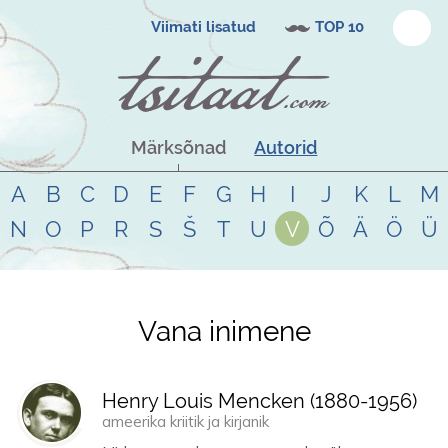
Viimati lisatud
TOP 10
Märksõnad
Autorid
A
B
C
D
E
F
G
H
I
J
K
L
M
N
O
P
R
S
Š
T
U
V
Õ
Ä
Ö
Ü
Vana inimene
Tsitaadid teemal
vana inimene
Henry Louis Mencken (
1880
-
1956
)
ameerika kriitik ja kirjanik