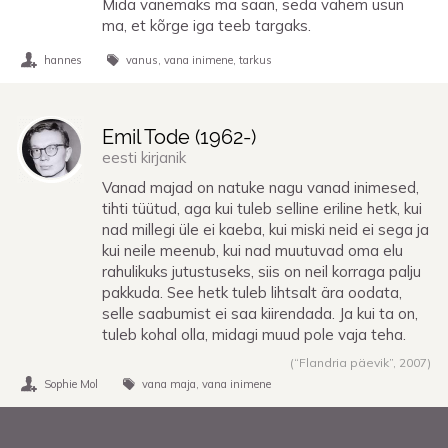
Mida vanemaks ma saan, seda vähem usun
ma, et kõrge iga teeb targaks.
hannes
vanus
vana inimene
tarkus
Emil Tode (
1962
-)
eesti kirjanik
Vanad majad on natuke nagu vanad inimesed,
tihti tüütud, aga kui tuleb selline eriline hetk, kui
nad millegi üle ei kaeba, kui miski neid ei sega ja
kui neile meenub, kui nad muutuvad oma elu
rahulikuks jutustuseks, siis on neil korraga palju
pakkuda. See hetk tuleb lihtsalt ära oodata,
selle saabumist ei saa kiirendada. Ja kui ta on,
tuleb kohal olla, midagi muud pole vaja teha.
(“Flandria päevik”,
2007
)
Sophie Mol
vana maja
vana inimene