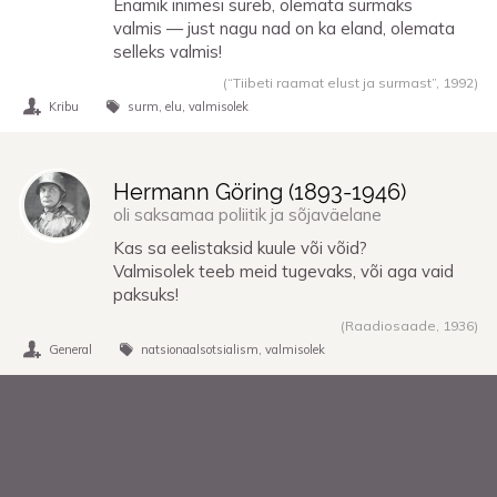
Enamik inimesi sureb, olemata surmaks
valmis — just nagu nad on ka eland, olemata
selleks valmis!
(“Tiibeti raamat elust ja surmast”,
1992
)
Kribu
surm
elu
valmisolek
Hermann Göring (
1893
-
1946
)
oli saksamaa poliitik ja sõjaväelane
Kas sa eelistaksid kuule või võid?
Valmisolek teeb meid tugevaks, või aga vaid
paksuks!
(Raadiosaade,
1936
)
General
natsionaalsotsialism
valmisolek