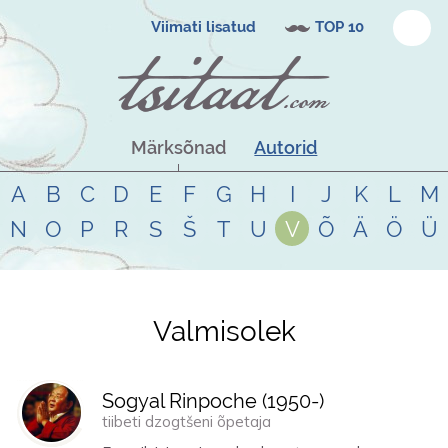
Viimati lisatud
TOP 10
Märksõnad
Autorid
A
B
C
D
E
F
G
H
I
J
K
L
M
N
O
P
R
S
Š
T
U
V
Õ
Ä
Ö
Ü
Valmisolek
Tsitaadid teemal
valmisolek
Sogyal Rinpoche (
1950
-)
tiibeti dzogtšeni õpetaja