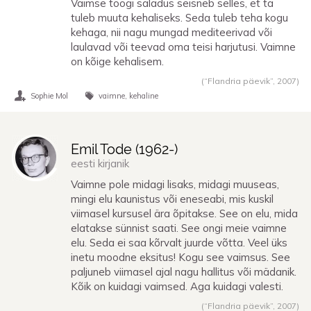
Vaimse töögi saladus seisneb selles, et ta
tuleb muuta kehaliseks. Seda tuleb teha kogu
kehaga, nii nagu mungad mediteerivad või
laulavad või teevad oma teisi harjutusi. Vaimne
on kõige kehalisem.
(“Flandria päevik”,
2007
)
Sophie Mol
vaimne
kehaline
Emil Tode (
1962
-)
eesti kirjanik
Vaimne pole midagi lisaks, midagi muuseas,
mingi elu kaunistus või eneseabi, mis kuskil
viimasel kursusel ära õpitakse. See on elu, mida
elatakse sünnist saati. See ongi meie vaimne
elu. Seda ei saa kõrvalt juurde võtta. Veel üks
inetu moodne eksitus! Kogu see vaimsus. See
paljuneb viimasel ajal nagu hallitus või mädanik.
Kõik on kuidagi vaimsed. Aga kuidagi valesti.
(“Flandria päevik”,
2007
)