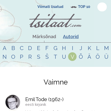
Viimati lisatud
TOP 10
Märksõnad
Autorid
A
B
C
D
E
F
G
H
I
J
K
L
M
N
O
P
R
S
Š
T
U
V
Õ
Ä
Ö
Ü
Vaimne
Tsitaadid teemal
vaimne
Emil Tode (
1962
-)
eesti kirjanik