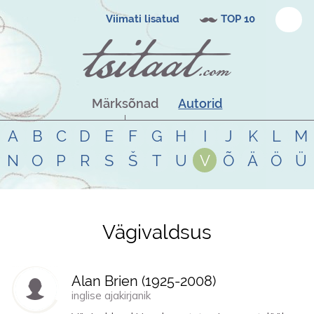
Viimati lisatud
TOP 10
Märksõnad
Autorid
A
B
C
D
E
F
G
H
I
J
K
L
M
N
O
P
R
S
Š
T
U
V
Õ
Ä
Ö
Ü
Vägivaldsus
Tsitaadid teemal
vägivaldsus
Alan Brien (
1925
-
2008
)
inglise ajakirjanik