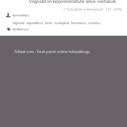
Vägivald on kirjaoskamatute ainus vastulöök.
(“Tsitaatide kuldraamat”,
127. 2005
)
tammet6ru
vägivald
vägivaldsus
terror
rusikajõud
harimatus
rumalus
barbaarsus
Tsitaat.com - Eesti parim online tsitaadikogu