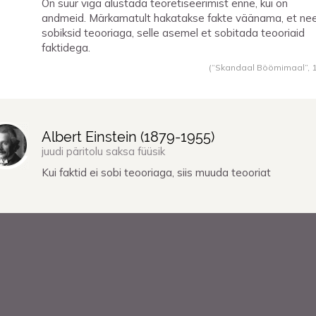
On suur viga alustada teoretiseerimist enne, kui on
andmeid. Märkamatult hakatakse fakte väänama, et ne
sobiksid teooriaga, selle asemel et sobitada teooriaid
faktidega.
(“Skandaal Böömimaal”,
Albert Einstein (
1879
-
1955
)
juudi päritolu saksa füüsik
Kui faktid ei sobi teooriaga, siis muuda teooriat