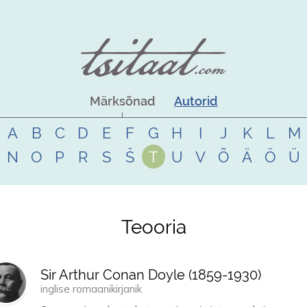
Märksõnad
Autorid
A
B
C
D
E
F
G
H
I
J
K
L
M
N
O
P
R
S
Š
T
U
V
Õ
Ä
Ö
Ü
Teooria
Sir Arthur Conan Doyle (
1859
-
1930
)
inglise romaanikirjanik