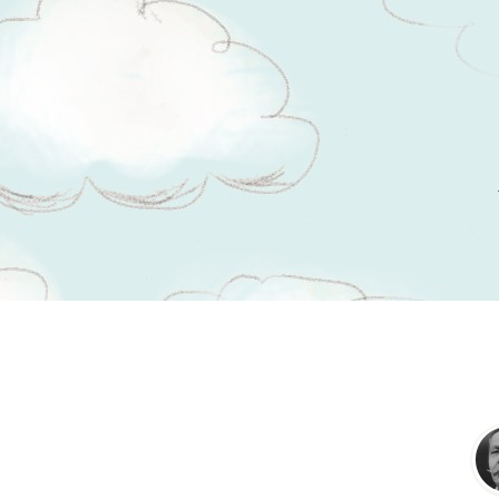
Tsitaadid teemal
teooria