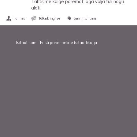
Tahtsime kõige paremat, aga välja tuli nagu
alati.
hannes
Tõlked:
inglise
parim
tahtma
Tsitaat.com - Eesti parim online tsitaadikogu