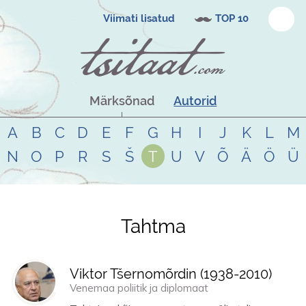
Viimati lisatud
TOP 10
Märksõnad
Autorid
A
B
C
D
E
F
G
H
I
J
K
L
M
N
O
P
R
S
Š
T
U
V
Õ
Ä
Ö
Ü
Tahtma
Tsitaadid teemal
tahtma
Viktor Tšernomõrdin (
1938
-
2010
)
Venemaa poliitik ja diplomaat