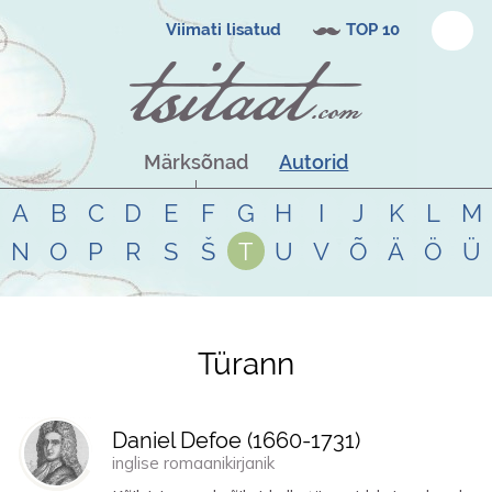
Viimati lisatud
TOP 10
Märksõnad
Autorid
A
B
C
D
E
F
G
H
I
J
K
L
M
N
O
P
R
S
Š
T
U
V
Õ
Ä
Ö
Ü
Türann
Tsitaadid teemal
türann
Daniel Defoe (
1660
-
1731
)
inglise romaanikirjanik