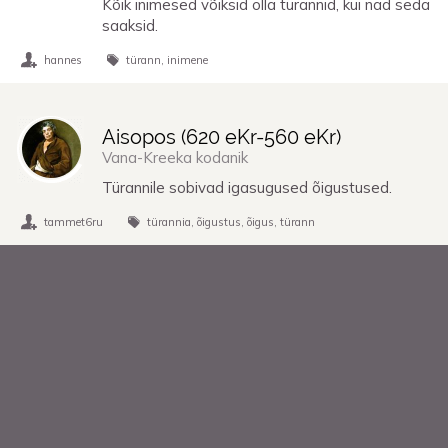
Kõik inimesed võiksid olla türannid, kui nad seda
saaksid.
hannes
türann
inimene
Aisopos (
620 eKr
-
560 eKr
)
Vana-Kreeka kodanik
Türannile sobivad igasugused õigustused.
tammet6ru
türannia
õigustus
õigus
türann