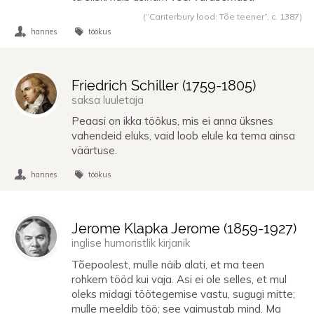
(“Canterbury lood: Tõe teener”,
c. 1387
)
hannes
töökus
Friedrich Schiller (
1759
-
1805
)
saksa luuletaja
Peaasi on ikka töökus, mis ei anna üksnes
vahendeid eluks, vaid loob elule ka tema ainsa
väärtuse.
hannes
töökus
Jerome Klapka Jerome (
1859
-
1927
)
inglise humoristlik kirjanik
Tõepoolest, mulle näib alati, et ma teen
rohkem tööd kui vaja. Asi ei ole selles, et mul
oleks midagi töötegemise vastu, sugugi mitte;
mulle meeldib töö; see vaimustab mind. Ma