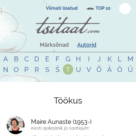
Viimati lisatud
TOP 10
Märksõnad
Autorid
A
B
C
D
E
F
G
H
I
J
K
L
M
N
O
P
R
S
Š
T
U
V
Õ
Ä
Ö
Ü
Töökus
Tsitaadid teemal
töökus
Maire Aunaste (
1953
-)
eesti ajakirjanik ja saatejuht