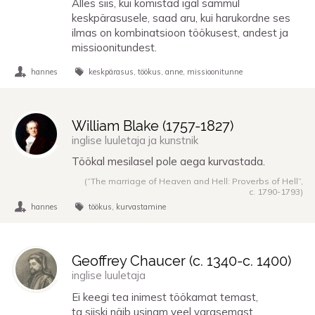
Alles siis, kui komistad igal sammul
keskpärasusele, saad aru, kui harukordne ses
ilmas on kombinatsioon töökusest, andest ja
missioonitundest.
hannes
keskpärasus
töökus
anne
missioonitunne
William Blake (
1757
-
1827
)
inglise luuletaja ja kunstnik
Töökal mesilasel pole aega kurvastada.
(“The marriage of Heaven and Hell: Proverbs of Hell”,
c. 1790
-
1793
)
hannes
töökus
kurvastamine
Geoffrey Chaucer (
c. 1340
-
c. 1400
)
inglise luuletaja
Ei keegi tea inimest töökamat temast,
ta siiski näib usinam veel varasemast.