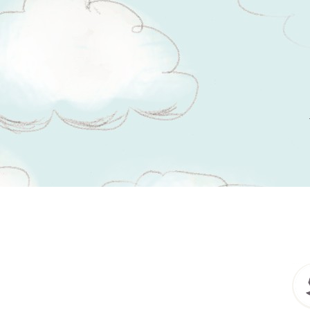
Tsitaadid teemal
skepsis