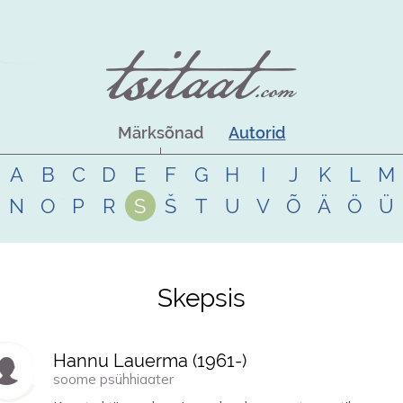
Märksõnad
Autorid
A
B
C
D
E
F
G
H
I
J
K
L
M
N
O
P
R
S
Š
T
U
V
Õ
Ä
Ö
Ü
Skepsis
Hannu Lauerma (
1961
-)
soome psühhiaater