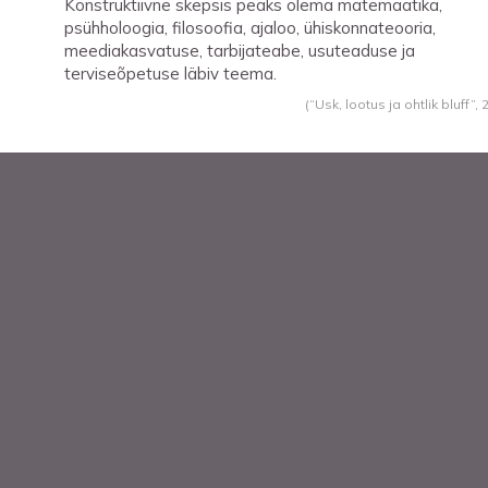
Konstruktiivne skepsis peaks olema matemaatika,
psühholoogia, filosoofia, ajaloo, ühiskonnateooria,
meediakasvatuse, tarbijateabe, usuteaduse ja
terviseõpetuse läbiv teema.
(“Usk, lootus ja ohtlik bluff”,