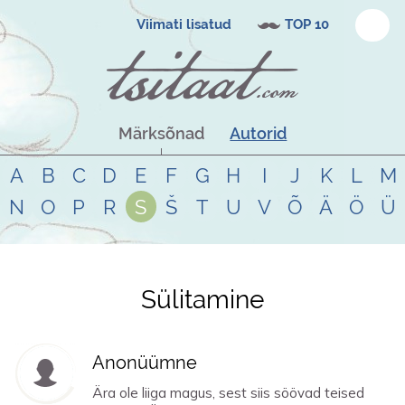
Viimati lisatud
TOP 10
Märksõnad
Autorid
A
B
C
D
E
F
G
H
I
J
K
L
M
N
O
P
R
S
Š
T
U
V
Õ
Ä
Ö
Ü
Sülitamine
Tsitaadid teemal
sülitamine
Anonüümne
Ära ole liiga magus, sest siis söövad teised