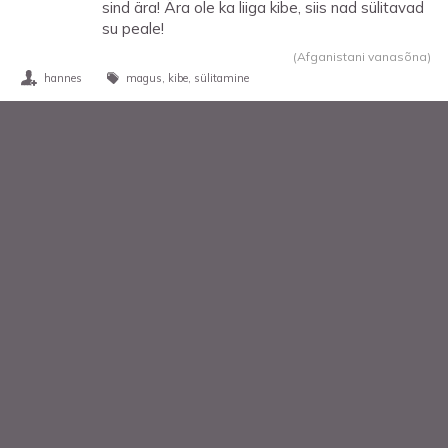
sind ära! Ära ole ka liiga kibe, siis nad sülitavad
su peale!
(Afganistani vanasõna)
hannes
magus
kibe
sülitamine