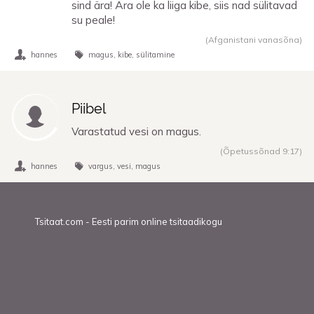
sind ära! Ära ole ka liiga kibe, siis nad sülitavad
su peale!
(Afganistani vanasõna)
hannes
magus
kibe
sülitamine
Piibel
Varastatud vesi on magus.
(Õpetussõnad 9:17)
hannes
vargus
vesi
magus
Tsitaat.com - Eesti parim online tsitaadikogu