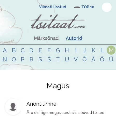
Viimati lisatud
TOP 10
Märksõnad
Autorid
A
B
C
D
E
F
G
H
I
J
K
L
M
N
O
P
R
S
Š
T
U
V
Õ
Ä
Ö
Ü
Magus
Tsitaadid teemal
magus
Anonüümne
Ära ole liiga magus, sest siis söövad teised