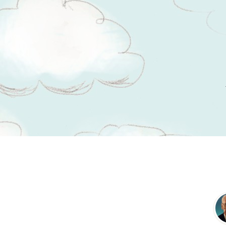
Tsitaadid teemal
rahvamuusika