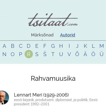
Märksõnad
Autorid
A
B
C
D
E
F
G
H
I
J
K
L
M
N
O
P
R
S
Š
T
U
V
Õ
Ä
Ö
Ü
Rahvamuusika
Lennart Meri (
1929
-
2006
)
eesti kirjanik, produtsent, diplomaat, ja poliitik, Eesti
president 1992–2001