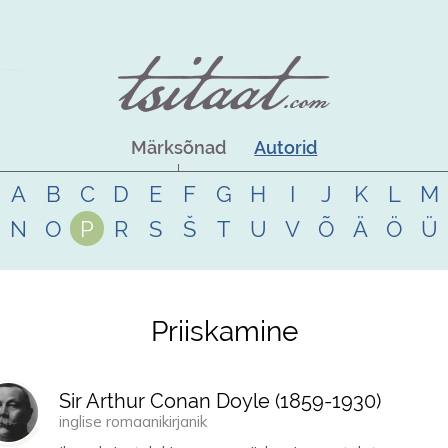
Märksõnad
Autorid
A
B
C
D
E
F
G
H
I
J
K
L
M
N
O
P
R
S
Š
T
U
V
Õ
Ä
Ö
Ü
Priiskamine
Sir Arthur Conan Doyle (
1859
-
1930
)
inglise romaanikirjanik