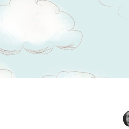
Tsitaadid teemal
priiskamine