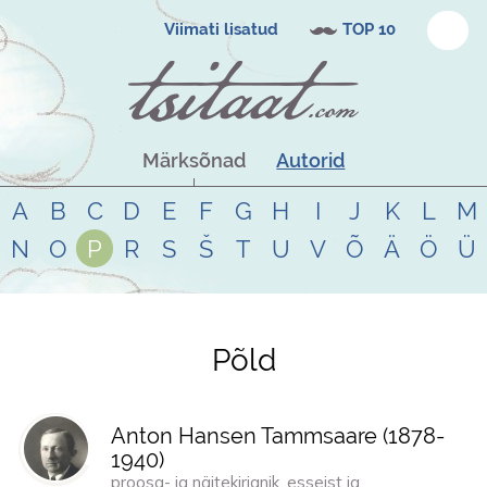
Viimati lisatud
TOP 10
Märksõnad
Autorid
A
B
C
D
E
F
G
H
I
J
K
L
M
N
O
P
R
S
Š
T
U
V
Õ
Ä
Ö
Ü
Põld
Tsitaadid teemal
põld
Anton Hansen Tammsaare (
1878
-
1940
)
proosa- ja näitekirjanik, esseist ja