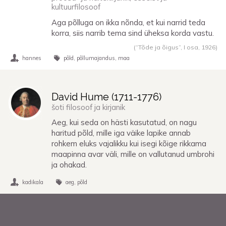
kultuurfilosoof
Aga põlluga on ikka nõnda, et kui narrid teda
korra, siis narrib tema sind üheksa korda vastu.
(“Tõde ja õigus”, I osa,
1926
)
hannes
põld
põllumajandus
maa
David Hume (
1711
-
1776
)
šoti filosoof ja kirjanik
Aeg, kui seda on hästi kasutatud, on nagu
haritud põld, mille iga väike lapike annab
rohkem eluks vajalikku kui isegi kõige rikkama
maapinna avar väli, mille on vallutanud umbrohi
ja ohakad.
kadikala
aeg
põld