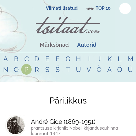
Viimati lisatud
TOP 10
Märksõnad
Autorid
A
B
C
D
E
F
G
H
I
J
K
L
M
N
O
P
R
S
Š
T
U
V
Õ
Ä
Ö
Ü
Pärilikkus
Tsitaadid teemal
pärilikkus
André Gide (
1869
-
1951
)
prantsuse kirjanik; Nobeli kirjandusauhinna
laureaat 1947