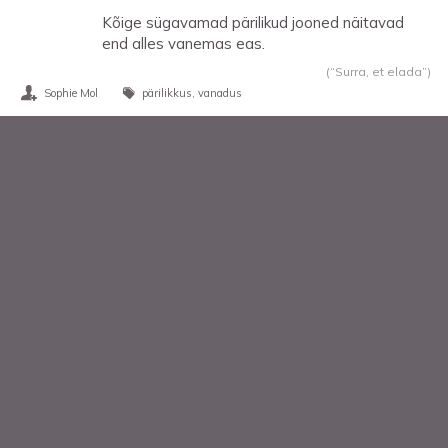
Kõige sügavamad pärilikud jooned näitavad
end alles vanemas eas.
(“Surra, et elada”)
Sophie Mol
pärilikkus
vanadus