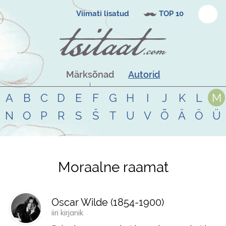
Viimati lisatud
TOP 10
Märksõnad
Autorid
A
B
C
D
E
F
G
H
I
J
K
L
M
N
O
P
R
S
Š
T
U
V
Õ
Ä
Ö
Ü
Moraalne raamat
Tsitaadid teemal
moraalne raamat
Oscar Wilde (
1854
-
1900
)
iiri kirjanik