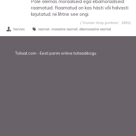
Pole olemas moraalseid ega ebamoraalseid
raamatuid. Raamatud on kas hästi või halvasti
kirjutatud, nii lihtne see ongi.
(“Dorian Gray portree”,
1891
)
hannes
raamat
moraalne raamat
ebamoraalne raamat
Tsitaat.com - Eesti parim online tsitaadikogu