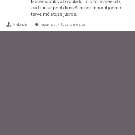
Matemaatik võib rääkida, mis talle meeldib,
kuid füüsik peab kasvõi mingil määral jääma
terve mõistuse juurde.
Nielander
matemaatik
füüsik
mõistus