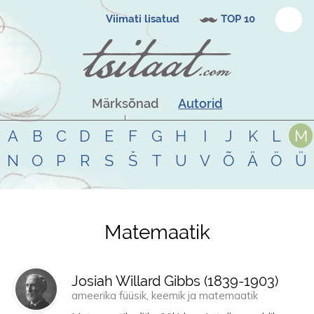
Viimati lisatud
TOP 10
Märksõnad
Autorid
A
B
C
D
E
F
G
H
I
J
K
L
M
N
O
P
R
S
Š
T
U
V
Õ
Ä
Ö
Ü
Matemaatik
Tsitaadid teemal
matemaatik
Josiah Willard Gibbs (
1839
-
1903
)
ameerika füüsik, keemik ja matemaatik