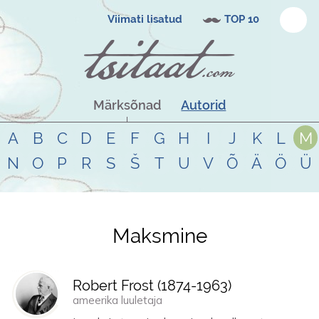
Viimati lisatud
TOP 10
Märksõnad
Autorid
A
B
C
D
E
F
G
H
I
J
K
L
M
N
O
P
R
S
Š
T
U
V
Õ
Ä
Ö
Ü
Maksmine
Tsitaadid teemal
maksmine
Robert Frost (
1874
-
1963
)
ameerika luuletaja