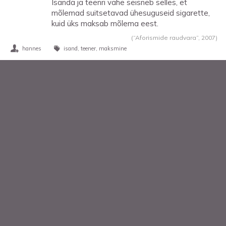
Isanda ja teenri vahe seisneb selles, et
mõlemad suitsetavad ühesuguseid sigarette,
kuid üks maksab mõlema eest.
(“Aforismide raudvara”,
2007
)
hannes
isand
teener
maksmine