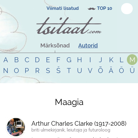
Viimati lisatud
TOP 10
Märksõnad
Autorid
A
B
C
D
E
F
G
H
I
J
K
L
M
N
O
P
R
S
Š
T
U
V
Õ
Ä
Ö
Ü
Maagia
Tsitaadid teemal
maagia
Arthur Charles Clarke (
1917
-
2008
)
briti ulmekirjanik, leiutaja ja futuroloog