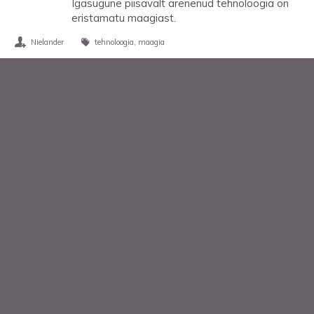
Igasugune piisavalt arenenud tehnoloogia on
eristamatu maagiast.
Nielander
tehnoloogia
maagia