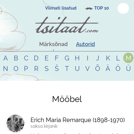
Viimati lisatud
TOP 10
Märksõnad
Autorid
A
B
C
D
E
F
G
H
I
J
K
L
M
N
O
P
R
S
Š
T
U
V
Õ
Ä
Ö
Ü
Mööbel
Tsitaadid teemal
mööbel
Erich Maria Remarque (
1898
-
1970
)
saksa kirjanik