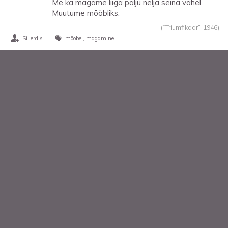
Me ka magame liiga palju nelja seina vahel.
Muutume mööbliks.
(“Triumfikaar”,
1946
)
Sillerdis
mööbel
magamine