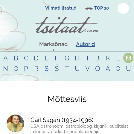
Viimati lisatud
TOP 10
Märksõnad
Autorid
A
B
C
D
E
F
G
H
I
J
K
L
M
N
O
P
R
S
Š
T
U
V
Õ
Ä
Ö
Ü
Mõttesviis
Tsitaadid teemal
mõttesviis
Carl Sagan (
1934
-
1996
)
USA astronoom, astrobioloog, kirjanik, publitsist
ja loodusteaduste populariseerija