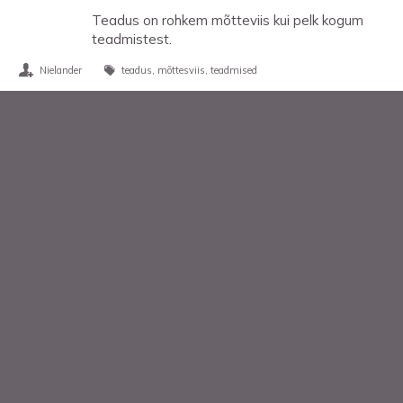
Teadus on rohkem mõtteviis kui pelk kogum
teadmistest.
Nielander
teadus
mõttesviis
teadmised