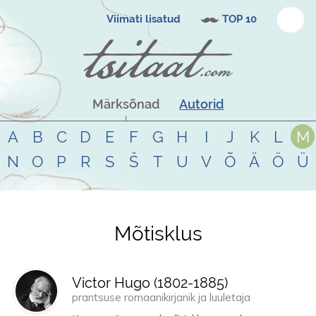
Viimati lisatud
TOP 10
Märksõnad
Autorid
A
B
C
D
E
F
G
H
I
J
K
L
M
N
O
P
R
S
Š
T
U
V
Õ
Ä
Ö
Ü
Mõtisklus
Tsitaadid teemal
mõtisklus
Victor Hugo (
1802
-
1885
)
prantsuse romaanikirjanik ja luuletaja