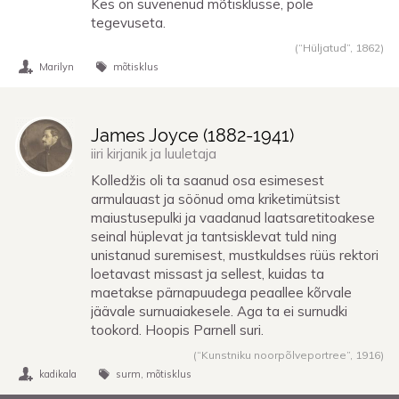
Kes on süvenenud mõtisklusse, pole
tegevuseta.
(“Hüljatud”,
1862
)
Marilyn
mõtisklus
James Joyce (
1882
-
1941
)
iiri kirjanik ja luuletaja
Kolledžis oli ta saanud osa esimesest
armulauast ja söönud oma kriketimütsist
maiustusepulki ja vaadanud laatsaretitoakese
seinal hüplevat ja tantsisklevat tuld ning
unistanud suremisest, mustkuldses rüüs rektori
loetavast missast ja sellest, kuidas ta
maetakse pärnapuudega peaallee kõrvale
jäävale surnuaiakesele. Aga ta ei surnudki
tookord. Hoopis Parnell suri.
(“Kunstniku noorpõlveportree”,
1916
)
kadikala
surm
mõtisklus