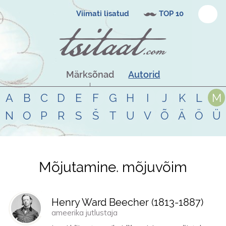
Viimati lisatud
TOP 10
Märksõnad
Autorid
A
B
C
D
E
F
G
H
I
J
K
L
M
N
O
P
R
S
Š
T
U
V
Õ
Ä
Ö
Ü
Mõjutamine. mõjuvõim
Tsitaadid teemal
mõjutamine.
mõjuvõim
Henry Ward Beecher (
1813
-
1887
)
ameerika jutlustaja