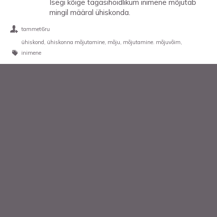
Isegi kõige tagasihoidlikum inimene mõjutab
mingil määral ühiskonda.
tammet6ru
ühiskond
ühiskonna mõjutamine
mõju
mõjutamine. mõjuvõim
inimene